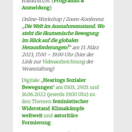
Frankfurt/M. (
Programm &
Anmeldung
)
Online-Workshop / Zoom-Konferenz
„
Die Welt im Ausnahmezustand. Wo
steht die ökumenische Bewegung
im Blick auf die globalen
Herausforderungen?
“ am 13. März
2023, 17.00 – 19.00 Uhr (hier der
Link zur
Videoaufzeichnung
der
Veranstaltung)
Digitale „
Hearings Sozialer
Bewegungen
“ am 03.03., 29.03. und
16.06.2022 (jeweils 19.00 Uhr) zu
den Themen
feministischer
Widerstand
,
Klimakämpfe
weltweit
und
autoritäre
Formierung