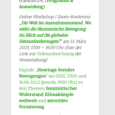
Frankfurt/M. (
Programm &
Anmeldung
)
Online-Workshop / Zoom-Konferenz
„
Die Welt im Ausnahmezustand. Wo
steht die ökumenische Bewegung
im Blick auf die globalen
Herausforderungen?
“ am 13. März
2023, 17.00 – 19.00 Uhr (hier der
Link zur
Videoaufzeichnung
der
Veranstaltung)
Digitale „
Hearings Sozialer
Bewegungen
“ am 03.03., 29.03. und
16.06.2022 (jeweils 19.00 Uhr) zu
den Themen
feministischer
Widerstand
,
Klimakämpfe
weltweit
und
autoritäre
Formierung