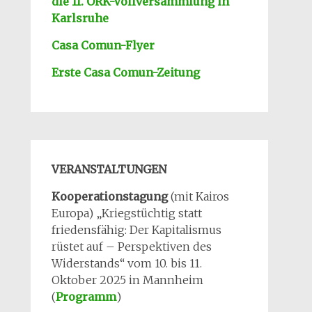
die 11. ÖRK-Vollversa
mmlung in
Karlsruhe
-
Casa Comun-Flyer
Erste Casa Comun-Zeitung
-
VERANSTALTUNGEN
-
Kooperationstagung
(mit Kairos
Europa) „Kriegstüchtig statt
friedensfähig: Der Kapitalismus
-
rüstet auf – Perspektiven des
Widerstands“ vom 10. bis 11.
Oktober 2025 in Mannheim
(
Programm
)