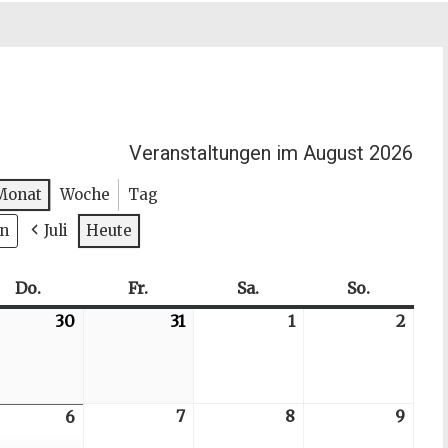
Veranstaltungen im August 2026
Monat
Woche
Tag
Juli
Heute
h
Do.
Donnerstag
Fr.
Freitag
Sa.
Samstag
So.
Sonntag
6-
30
2026-
31
2026-
1
2026-
2
2026
07-
07-
08-
08-
30
31
01
02
6-
7
2026-
8
2026-
9
2026
6
2026-
08-
08-
08-
08-