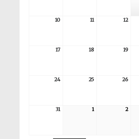
03
04
05
10
2026-
11
2026-
12
202
08-
08-
08-
10
11
12
17
2026-
18
2026-
19
202
08-
08-
08-
17
18
19
24
2026-
25
2026-
26
202
08-
08-
08-
24
25
26
31
2026-
1
2026-
2
202
08-
09-
09-
31
01
02