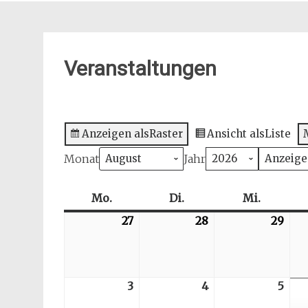
Veranstaltungen
Anzeigen als
Raster
Ansicht als
Liste
Monat
Jahr
Mo.
Montag
Di.
Dienstag
Mi.
Mittwoc
27
2026-
28
2026-
29
202
07-
07-
07-
27
28
29
3
2026-
4
2026-
5
202
08-
08-
08-