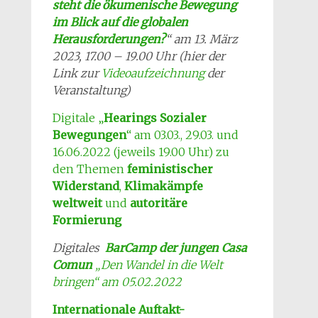
steht die ökumenische Bewegung
im Blick auf die globalen
Herausforderungen?
“ am 13. März
2023, 17.00 – 19.00 Uhr (hier der
Link zur
Videoaufzeichnung
der
Veranstaltung)
Digitale „
Hearings Sozialer
Bewegungen
“ am 03.03., 29.03. und
16.06.2022 (jeweils 19.00 Uhr) zu
den Themen
feministischer
Widerstand
,
Klimakämpfe
weltweit
und
autoritäre
Formierung
Digitales
BarCamp der jungen Casa
Comun
„Den Wandel in die Welt
bringen“ am 05.02.2022
Internationale Auftakt-