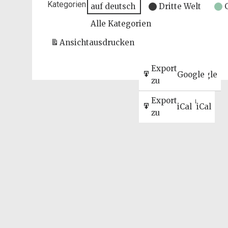
Kategorien
auf deutsch
Dritte Welt
Alle Kategorien
Ansicht
ausdrucken
Eintragen
Export
Google
Google
in
zu
Abonnieren
Export
iCal
iCal
in
zu